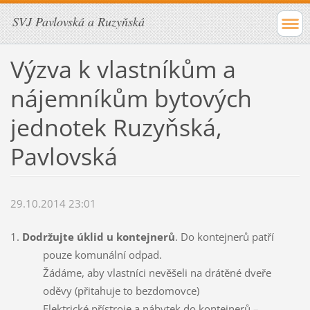
SVJ Pavlovská a Ruzyňská
Výzva k vlastníkům a
nájemníkům bytových
jednotek Ruzyňská,
Pavlovská
29.10.2014 23:01
1.
Dodržujte úklid u kontejnerů
. Do kontejnerů patří
pouze komunální odpad.
Žádáme, aby vlastníci nevěšeli na drátěné dveře
oděvy (přitahuje to bezdomovce)
Elektrické přístroje a nábytek do kontejnerů –