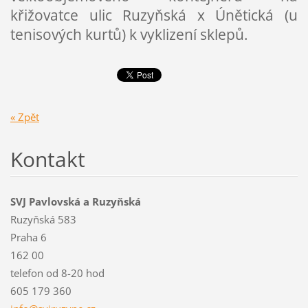
křižovatce ulic Ruzyňská x Únětická (u
tenisových kurtů) k vyklizení sklepů.
« Zpět
Kontakt
SVJ Pavlovská a Ruzyňská
Ruzyňská 583
Praha 6
162 00
telefon od 8-20 hod
605 179 360