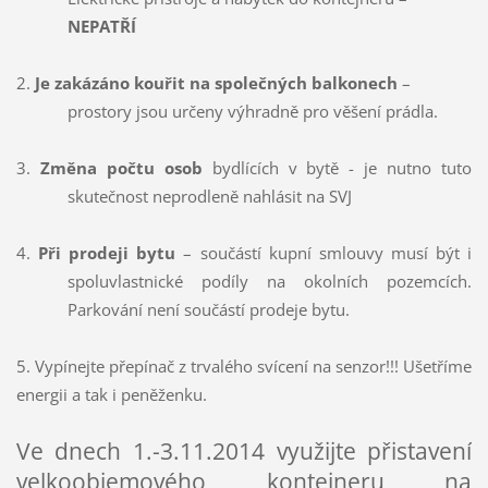
NEPATŘÍ
2.
Je zakázáno kouřit na společných balkonech
–
prostory jsou určeny výhradně pro věšení prádla.
3.
Změna počtu osob
bydlících v bytě - je nutno tuto
skutečnost neprodleně nahlásit na SVJ
4.
Při prodeji bytu
– součástí kupní smlouvy musí být i
spoluvlastnické podíly na okolních pozemcích.
Parkování není součástí prodeje bytu.
5. Vypínejte přepínač z trvalého svícení na senzor!!! Ušetříme
energii a tak i peněženku.
Ve dnech 1.-3.11.2014 využijte přistavení
velkoobjemového kontejneru na