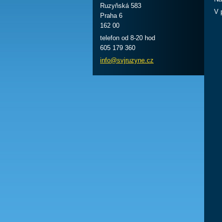
Ruzyňská 583
V 
Praha 6
162 00
telefon od 8-20 hod
605 179 360
info@svj
ruzyne.c
z