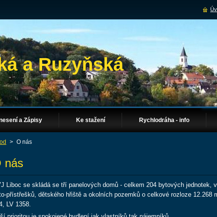
Úv
ká a Ruzyňská
nesení a Zápisy
Ke stažení
Rychlodráha - info
od
>
O nás
 nás
J Liboc se skládá se tří panelových domů - celkem 204 bytových jednotek, v
to-přístřešků, dětského hřiště a okolních pozemků o celkové rozloze 12.268 
4, LV 1358.
ší prioritou je spokojené bydlení jak vlastníků tak nájemníků.