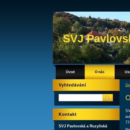
SVJ Pavlovs
Úvod
O nás
Us
Vyhledávání
Úv
O
SV
Kontakt
au
77
SVJ Pavlovská a Ruzyňská
Na