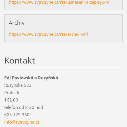
https://www.svjruzyne.cz/rss/usneseni-a-zapisy.xml
Archiv
https://www.svjruzyne.cz/rss/archiv.xml
Kontakt
SVJ Pavlovská a Ruzyňská
Ruzyňská 583
Praha 6
162 00
telefon od 8-20 hod
605 179 360
info@svj
ruzyne.c
z