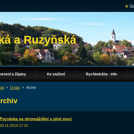
Úv
ká a Ruzyňská
nesení a Zápisy
Ke stažení
Rychlodráha - info
od
>
O nás
>
Archiv
rchiv
Pozvánka na shromáždění a plné moci
20.11.2014 17:15