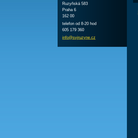
Ruzyňská 583
Praha 6
162 00
telefon od 8-20 hod
605 179 360
info@svj
ruzyne.c
z