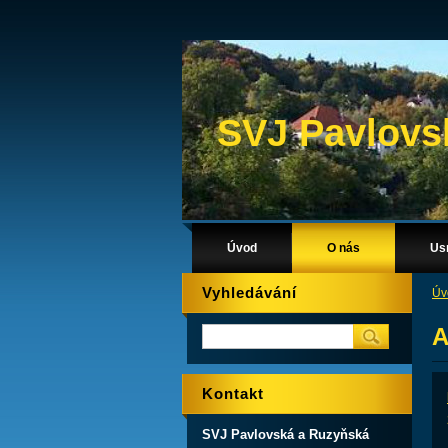
SVJ Pavlovs
Úvod
O nás
Us
Vyhledávání
Úv
A
Kontakt
SVJ Pavlovská a Ruzyňská