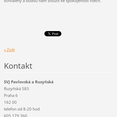
schváleny a budou nám sloužit ke spokojenosti všech.
« Zpět
Kontakt
SVJ Pavlovská a Ruzyňská
Ruzyňská 583
Praha 6
162 00
telefon od 8-20 hod
605 179 360