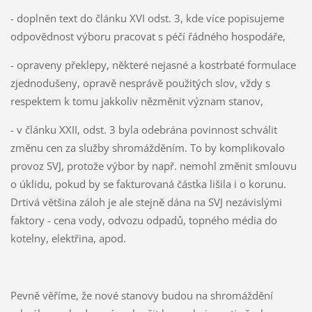
- doplněn text do článku XVI odst. 3, kde více popisujeme
odpovědnost výboru pracovat s péčí řádného hospodáře,
- opraveny překlepy, některé nejasné a kostrbaté formulace
zjednodušeny, opravě nesprávě použitých slov, vždy s
respektem k tomu jakkoliv nězměnit význam stanov,
- v článku XXII, odst. 3 byla odebrána povinnost schválit
změnu cen za služby shromážděním. To by komplikovalo
provoz SVJ, protože výbor by např. nemohl změnit smlouvu
o úklidu, pokud by se fakturovaná částka lišila i o korunu.
Drtivá většina záloh je ale stejně dána na SVJ nezávislými
faktory - cena vody, odvozu odpadů, topného média do
kotelny, elektřina, apod.
Pevně věříme, že nové stanovy budou na shromáždění