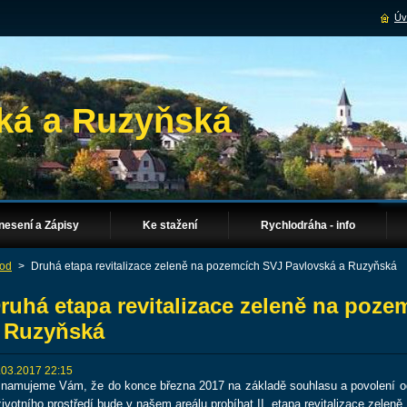
Úv
ká a Ruzyňská
nesení a Zápisy
Ke stažení
Rychlodráha - info
od
>
Druhá etapa revitalizace zeleně na pozemcích SVJ Pavlovská a Ruzyňská
ruhá etapa revitalizace zeleně na poz
 Ruzyňská
.03.2017 22:15
namujeme Vám, že do konce března 2017 na základě souhlasu a povolení od
životního prostředí bude v našem areálu probíhat II. etapa revitalizace zeleně.