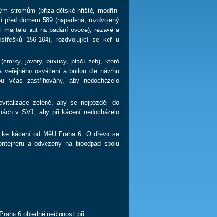
m stromům (bříza-dětské hřiště, modřín-
šeň před domem 589 (napadená, rozdvojený
i majitelů aut na padání ovoce), rezavé a
střešků 156-164), rozdvojující se keř u
rky, javory, buxusy, ptačí zob), které
 veřejného osvětlení a budou dle návrhu
ou včas zastřihovány, aby nedocházelo
evitalizace zeleně, aby se nejpozději do
dinách v SVJ, aby při kácení nedocházelo
ení ke kácení od MěÚ Praha 6. O dřevo se
kontejneru a odvezeny na bioodpad spolu
raha 6 ohledně nečinnosti při