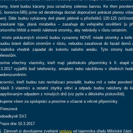
romy, které budou káceny jsou označeny zelenou barvou. Ke třem povolený
5, borovice-585) jsme od dendrologa dostali doporučení pokácet planou vi
en). Dále budou vykáceny dvě plané jabloně u přístřešků 120-125 (stížnost
praskané túje, planá mirabelka – zasahuje do veřejného osvětlení (u pří
ortovního hřiště a menší náletové stromky, aby nebránily v růstu ostatním.
 místo pokácených stromů budou vysazeny NOVÉ mladé stromky a keře (sm
budou bránit dalším stromům v růstu, nebudou zasahovat do fasád domů a
hradníka vhodně zapadat do koloritu našeho areálu.
Tyto stromy bud
přerostům.
osíme všechny vlastníky, kteří mají jakéhokoliv připomínky k II. etapě r
.3.2017 vyjádřili buď telefonicky, emailem nebo návštěvou v úředních ho
nedorozuměním.
acovníci, kteří budou tuto revitalizaci provádět, budou mít u sebe povol
ihlásili 3 vlastníci a ostatní zbytky větví a odpadu budou naloženy do 
napytlovaným odpadem z minulých dnů (viz pytle u dětského pískoviště).
kujeme všem za spolupráci a prosíme o včasné a věcné připomínky.
 Frieszová
edsedkyně SVJ
Praze dne 10.3.2017
S. Zároveň si dovolujeme zveřejnit
omluvu
od tajemníka úřadu Městské části P