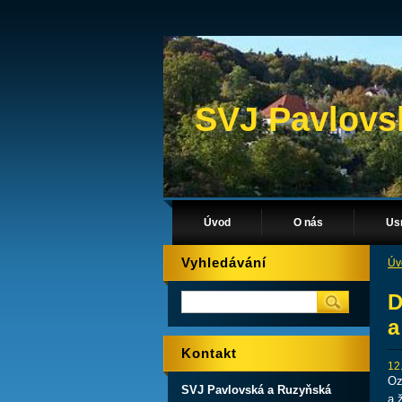
SVJ Pavlovs
Úvod
O nás
Us
Vyhledávání
Úv
D
a
Kontakt
12
Oz
SVJ Pavlovská a Ruzyňská
a 