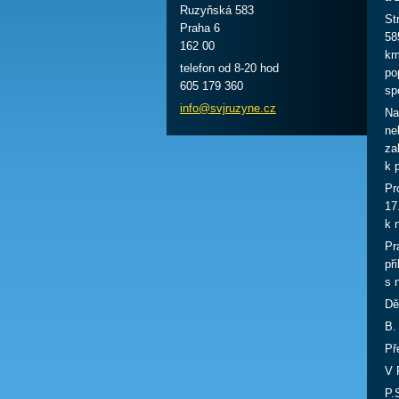
Ruzyňská 583
St
Praha 6
58
162 00
km
telefon od 8-20 hod
po
605 179 360
sp
info@svj
ruzyne.c
z
Na
ne
za
k 
Pr
17
k 
Pr
př
s 
Dě
B.
Př
V 
P.