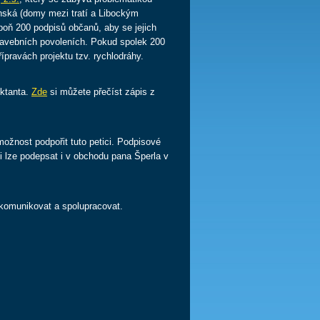
enská (domy mezi tratí a Libockým
aspoň 200 podpisů občanů, aby se jejich
tavebních povoleních. Pokud spolek 200
pravách projektu tzv. rychlodráhy.
ektanta.
Zde
si můžete přečíst zápis z
ožnost podpořit tuto petici. Podpisové
 lze podepsat i v obchodu pana Šperla v
komunikovat a spolupracovat.