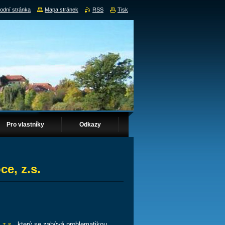
odní stránka
Mapa stránek
RSS
Tisk
Pro vlastníky
Odkazy
ce, z.s.
 z.s.
, který se zabývá problematikou