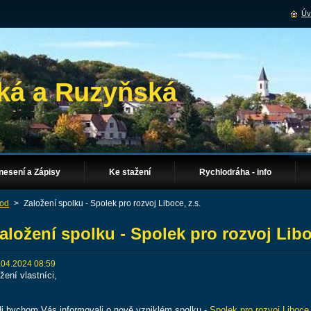
Úv
ká a Ruzyňská
nesení a Zápisy
Ke stažení
Rychlodráha - info
od
>
Založení spolku - Spolek pro rozvoj Liboce, z.s.
aložení spolku - Spolek pro rozvoj Libo
.04.2024 08:59
žení vlastníci,
di bychom Vás informovali o nově vzniklém spolku -
Spolek pro rozvoj Liboce,