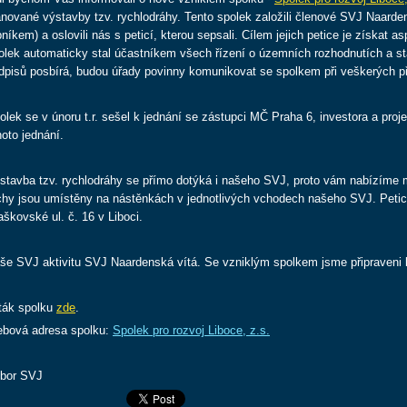
ánované výstavby tzv. rychlodráhy. Tento spolek založili členové SVJ Naard
bníkem) a oslovili nás s peticí, kterou sepsali. Cílem jejich petice je získat 
olek automaticky stal účastníkem všech řízení o územních rozhodnutích a s
dpisů posbírá, budou úřady povinny komunikovat se spolkem při veškerých pří
olek se v únoru t.r. sešel k jednání se zástupci MČ Praha 6, investora a proj
hoto jednání.
stavba tzv. rychlodráhy se přímo dotýká i našeho SVJ, proto vám nabízíme m
chy jsou umístěny na nástěnkách v jednotlivých vchodech našeho SVJ. Petici
aškovské ul. č. 16 v Liboci.
še SVJ aktivitu SVJ Naardenská vítá. Se vzniklým spolkem jsme připraveni 
ták spolku
zde
.
bová adresa spolku:
Spolek pro rozvoj Liboce, z.s.
bor SVJ