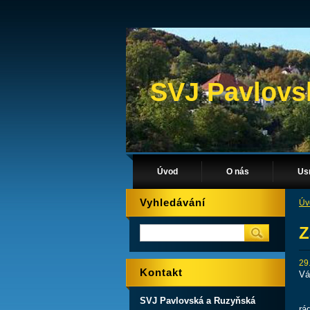
SVJ Pavlovs
Úvod
O nás
Us
Vyhledávání
Úv
Z
29
Kontakt
Vá
SVJ Pavlovská a Ruzyňská
rá