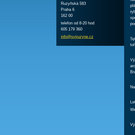
Ruzyňská 583
pl
Praha 6
ry
162 00
sp
telefon od 8-20 hod
po
605 179 360
info@svj
ruzyne.c
z
Sp
to
Vý
ar
Br
Na
Le
We
Vý