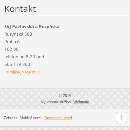
Kontakt
SVJ Pavlovská a Ruzyňská
Ruzyňská 583
Praha 6
162 00
telefon od 8-20 hod
605 179 360
info@svj
ruzyne.c
z
© 2014
Vytvořeno službou
Webnode
Zobrazit:
Mobilní verzi
|
Standardní verzi